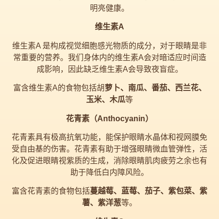
明亮健康。
维生素A
维生素A 是构成视觉细胞感光物质的成分，对于眼睛是非
常重要的营养。我们身体内的维生素A会对暗适应时间造
成影响，因此缺乏维生素A会导致夜盲症。
富含维生素A的食物包括胡
萝卜、南瓜、番茄、西兰花、
玉米、木瓜
等
花青素（Anthocyanin）
花青素具有极高抗氧功能，能保护眼睛水晶体和视网膜免
受自由基的伤害。花青素有助于增强眼睛微血管弹性，活
化及促进眼睛视紫质的生成，消除眼睛肌肉疲劳之余也有
助于降低白内障风险。
富含花青素的食物包括
蔓越莓、蓝莓、茄子、紫包菜、紫
薯、紫洋葱
等。